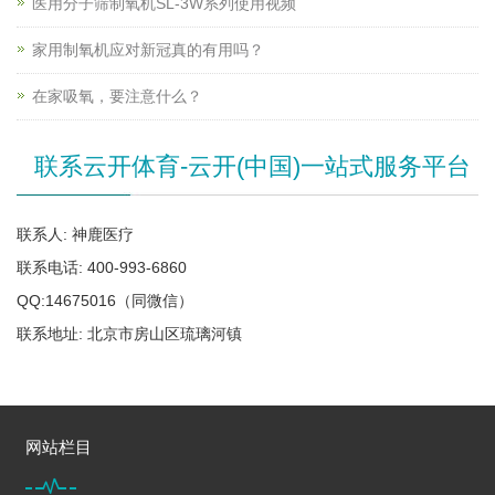
医用分子筛制氧机SL-3W系列使用视频
家用制氧机应对新冠真的有用吗？
在家吸氧，要注意什么？
联系云开体育-云开(中国)一站式服务平台
联系人: 神鹿医疗
联系电话: 400-993-6860
QQ:14675016（同微信）
联系地址: 北京市房山区琉璃河镇
网站栏目