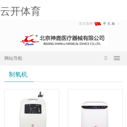
云开体育
语言选择:
网站导航
Toggl
navig
制氧机